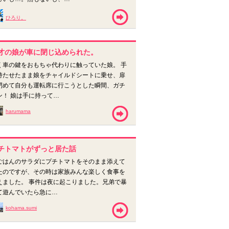
ひろり。
才の娘が車に閉じ込められた。
く車の鍵をおもちゃ代わりに触っていた娘。 手
持たせたまま娘をチャイルドシートに乗せ、扉
閉めて自分も運転席に行こうとした瞬間、ガチ
ン！ 娘は手に持って…
harumama
チトマトがずっと居た話
ごはんのサラダにプチトマトをそのまま添えて
たのですが、その時は家族みんな楽しく食事を
えました。 事件は夜に起こりました。兄弟で暴
て遊んでいたら急に…
kohama.sumi