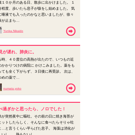
歳１０か月のある日、散歩に出かけました。 １
分程度、歩いたら息子が咳をし始めました。 気
に唾液でも入ったのかなと思いましたが、徐々
咳が止まら…
Yunka.Nikaido
見が遅れ、肺炎に。
る時、４０度位の高熱が出たので、いつもの近
のかかりつけの病院に かけこみました。薬をも
っても全く下がらず、３日後に再受診。 次は、
つめの薬で…
numata.yoko
べ過ぎかと思ったら、ノロでした！
供が突然夜中に嘔吐。その前の日に焼き海苔が
ヒットしたらしく、そんなに食べたらそりゃ吐
よ…と言うくらい平らげた息子。 海藻は消化が
しいし…。熱もないし、…