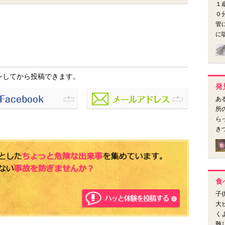
１
０
管
に
ンしてから投稿できます。
発
あ
所
ら
き
食
子
大
く
難