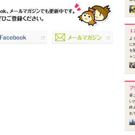
１
よ
に
を
ャ
プ
昼
い
終
れ