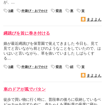
が、…
3歳
外遊び・おでかけ
窒息
車
首
まよよん
縄跳びを首に巻き付ける
娘が最近縄跳びを保育園で覚えてきました 今日も、見て
見てと言いながら前とびのようなことをしていたので、は
いはいと言いながら、草を抜いていました しばらくす
る…
3歳
外遊び・おでかけ
窒息
紐
首
まよよん
車のドアが風でバタン
徒歩で買い物に行く時に、普段車の後ろに収納しているベ
ビーカーを出すために、赤ちゃんを運転席の座席に寝か