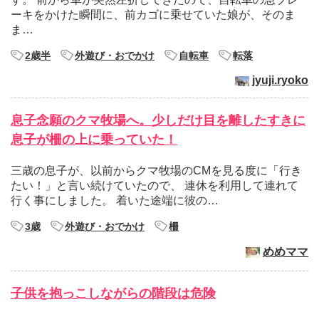
ーキをかけた瞬間に、前カゴに乗せていた娘が、そのま
ま…
2歳半
外遊び・おでかけ
自転車
転落
jyuji.ryoko
息子念願のクマ牧場へ。少しだけ目を離したすきに
息子が柵の上に乗っていた！
三歳の息子が、以前からクマ牧場のCMを見る度に「行き
たい！」と言い続けていたので、 連休を利用して連れて
行く事にしました。 着いた途端に彼の…
3歳
外遊び・おでかけ
柵
めめママ
子供を抱っこしながらの階段は危険