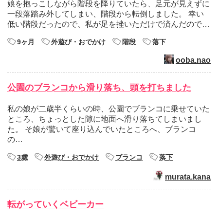
娘を抱っこしながら階段を降りていたら、足元が見えずに
一段落踏み外してしまい、階段から転倒しました。 幸い
低い階段だったので、私が足を挫いただけで済んだので…
9ヶ月
外遊び・おでかけ
階段
落下
ooba.nao
公園のブランコから滑り落ち、頭を打ちました
私の娘が二歳半くらいの時、公園でブランコに乗せていた
ところ、ちょっとした隙に地面へ滑り落ちてしまいまし
た。 そ娘が驚いて座り込んでいたところへ、ブランコ
の…
3歳
外遊び・おでかけ
ブランコ
落下
murata.kana
転がっていくベビーカー