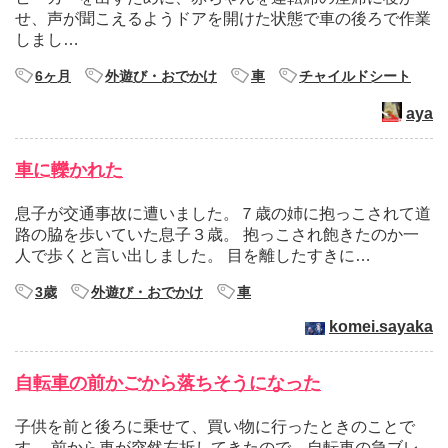
せ、声が聞こえるようドアを開けた状態で車の後ろで作業
しまし…
6ヶ月
外遊び・おでかけ
車
チャイルドシート
aya
車に轢かれた
息子が交通事故に遭いました。７歳の姉に抱っこされて道
路の脇を歩いていた息子３歳。 抱っこされ飽きたのか一
人で歩くと言い出しました。 目を離したすきに…
3歳
外遊び・おでかけ
車
komei.sayaka
自転車の前かごから落ちそうになった
子供を前と後ろに乗せて、買い物に行ったときのことで
す。 前から車が突然左折してきたので、自転車の急ブレ