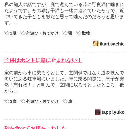
私の知人の話ですが、庭で遊んでいる時に野良猫に噛まれ
たようです。その猫は子猫も一緒に連れていたそうで、近
づいてきた子どもを敵だと思って噛んだのだろうと思いま
す。…
2歳
外遊び・おでかけ
猫
動物
ikari.sachie
子供はホントに急に止まれない！
家の前から車に乗ろうとして、玄関側ではなく道を挟んで
向いにある駐車場にいました。車に乗る間際に、息子が突
然「忘れ物！」と叫んで、玄関に戻ろうとしたところ、後
から…
3歳
外遊び・おでかけ
車
tappi.yuko
砂を食べてお腹をこわした