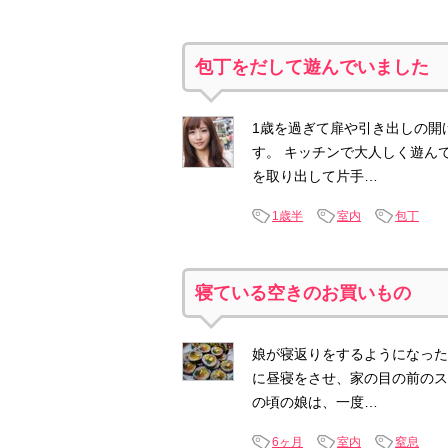
包丁をだして遊んでいました
1歳を過ぎて扉や引き出しの開
す。 キッチンで大人しく遊ん
を取り出して片手…
1歳半
室内
包丁
寝ている空きのお買いもの
娘が寝返りをするようになった
に昼寝をさせ、家の目の前のス
の頃の娘は、一度…
6ヶ月
室内
窒息