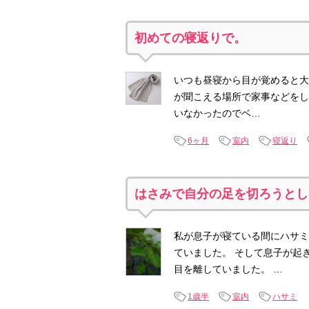
初めての寝返りで。
いつも昼寝から目が覚めると大
が聞こえる場所で家事などをし
いなかったのでベ…
6ヶ月
室内
寝返り
はさみで自分の足を切ろうとし
私が息子が寝ている間にハサミ
ていました。 そして息子が起
目を離していました。 …
1歳半
室内
ハサミ