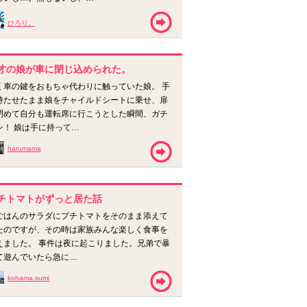
ひろり。
才の娘が車に閉じ込められた。
く車の鍵をおもちゃ代わりに触っていた娘。 手
持たせたまま娘をチャイルドシートに乗せ、扉
閉めて自分も運転席に行こうとした瞬間、ガチ
ン！ 娘は手に持って…
harumama
チトマトがずっと居た話
ごはんのサラダにプチトマトをそのまま添えて
たのですが、その時は家族みんな楽しく食事を
えました。 事件は夜に起こりました。兄弟で暴
て遊んでいたら急に…
kohama.sumi