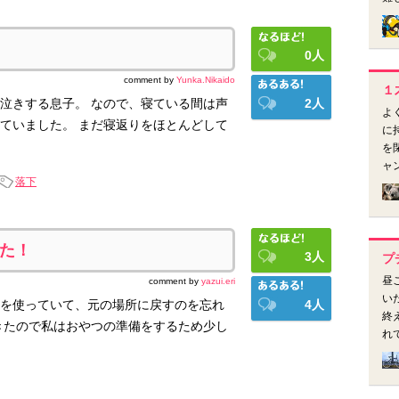
0
人
comment by
Yunka.Nikaido
１
泣きする息子。 なので、寝ている間は声
2
人
よ
ていました。 まだ寝返りをほとんどして
に
を
ャ
落下
た！
3
人
プ
昼
comment by
yazui.eri
い
を使っていて、元の場所に戻すのを忘れ
4
人
終
きたので私はおやつの準備をするため少し
れ