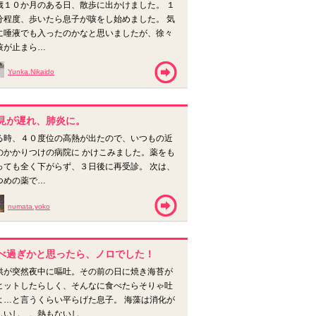
歳１０か月のある日、散歩に出かけました。 １
分程度、歩いたら息子が咳をし始めました。 気
に唾液でも入ったのかなと思いましたが、徐々
咳が止まら…
Yunka.Nikaido
見が遅れ、肺炎に。
る時、４０度位の高熱が出たので、いつもの近
のかかりつけの病院に かけこみました。薬をも
っても全く下がらず、３日後に再受診。 次は、
つめの薬で…
numata.yoko
べ過ぎかと思ったら、ノロでした！
供が突然夜中に嘔吐。その前の日に焼き海苔が
ヒットしたらしく、そんなに食べたらそりゃ吐
よ…と言うくらい平らげた息子。 海藻は消化が
しいし…。熱もないし、…