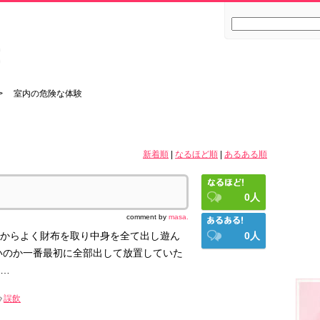
 室内の危険な体験
新着順
|
なるほど順
|
あるある順
0
人
comment by
masa.
からよく財布を取り中身を全て出し遊ん
0
人
いのか一番最初に全部出して放置していた
…
誤飲