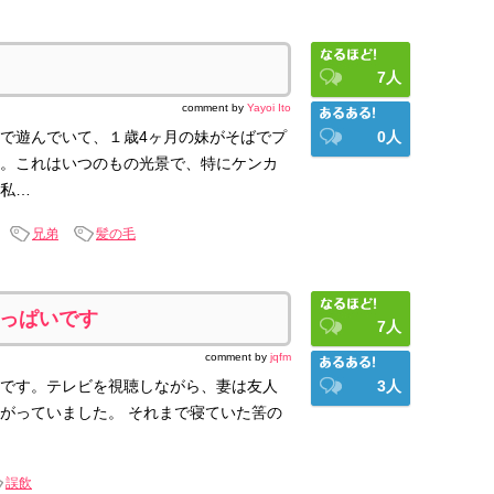
7
人
comment by
Yayoi Ito
で遊んでいて、１歳4ヶ月の妹がそばでプ
0
人
。これはいつのもの光景で、特にケンカ
私…
兄弟
髪の毛
っぱいです
7
人
comment by
jqfm
です。テレビを視聴しながら、妻は友人
3
人
がっていました。 それまで寝ていた筈の
誤飲