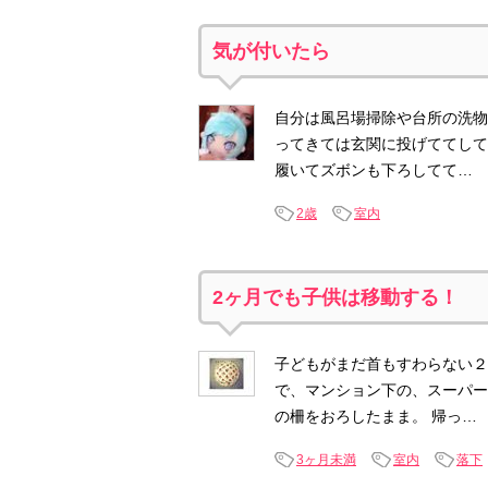
気が付いたら
自分は風呂場掃除や台所の洗物
ってきては玄関に投げててして
履いてズボンも下ろしてて…
2歳
室内
2ヶ月でも子供は移動する！
子どもがまだ首もすわらない２
で、マンション下の、スーパー
の柵をおろしたまま。 帰っ…
3ヶ月未満
室内
落下