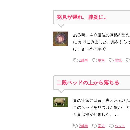
発見が遅れ、肺炎に。
ある時、４０度位の高熱が出た
に かけこみました。薬をもら
は、きつめの薬で…
1歳半
室内
病気
二段ベッドの上から落ちる
妻の実家には昔、妻とお兄さん
このベッドを見つけた娘が、ど
と妻は寝かせました。 …
2歳半
室内
ベッド