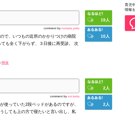
育児中
情報
19
人
comment by
numata.yoko
ので、いつもの近所のかかりつけの病院
10
人
っても全く下がらず、３日後に再受診。 次
肺炎
2
人
comment by
ooi.keita
が使っていた2段ベッドがあるのですが、
2
人
うしても上の方で寝たいと言い出し、私