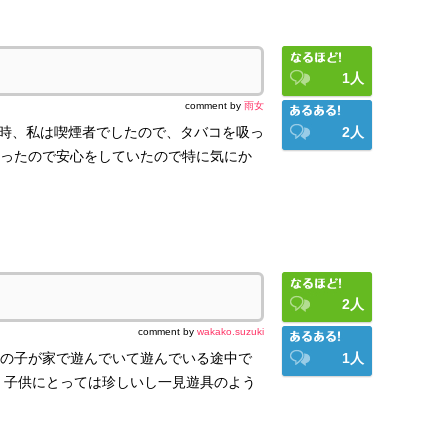
1
人
comment by
雨女
当時、私は喫煙者でしたので、タバコを吸っ
2
人
ったので安心をしていたので特に気にか
2
人
comment by
wakako.suzuki
の子が家で遊んでいて遊んでいる途中で
1
人
 子供にとっては珍しいし一見遊具のよう