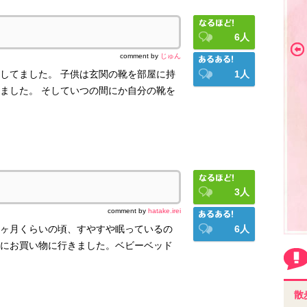
6
人
comment by
じゅん
してました。 子供は玄関の靴を部屋に持
1
人
ました。 そしていつの間にか自分の靴を
3
人
comment by
hatake.irei
ヶ月くらいの頃、すやすや眠っているの
6
人
にお買い物に行きました。ベビーベッド
散