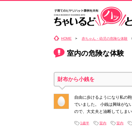
HOME
>
赤ちゃん・幼児の危険な体験
>
室内の危険な体験
財布から小銭を
自由に歩けるようになり私の鞄
でいました。 小銭は興味がな
ので、大丈夫と油断してしまい
1歳半
室内
室内