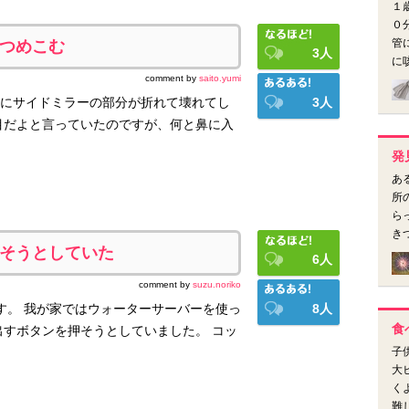
１
０
管
つめこむ
3
人
に
comment by
saito.yumi
にサイドミラーの部分が折れて壊れてし
3
人
目だよと言っていたのですが、何と鼻に入
発
あ
所
ら
き
そうとしていた
6
人
comment by
suzu.noriko
す。 我が家ではウォーターサーバーを使っ
8
人
食
出すボタンを押そうとしていました。 コッ
子
大
く
難