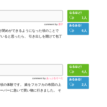
1
人
comment by
凛子
け閉めができるようになった頃のことで
6
人
でいると思ったら、 引き出しを開けて包丁
4
人
comment by
あっぷるそーだ
頃の体験です。 娘をフカフカの布団の上
2
人
ーパーに急いで買い物に行きました。 そ