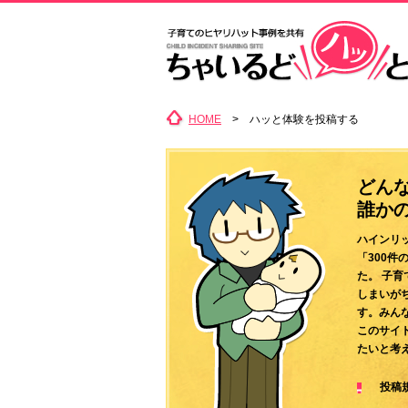
HOME
> ハッと体験を投稿する
どん
誰か
ハインリ
「300
た。 子
しまいが
す。みん
このサイ
たいと考
投稿