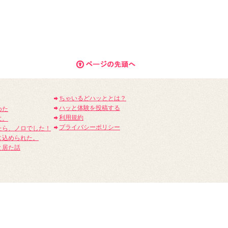
ちゃいるどハッととは？
ハッと体験を投稿する
めた
利用規約
に。
プライバシーポリシー
たら、ノロでした！
じ込められた。
と居た話