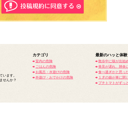
カテゴリ
最新のハッと体験
室内の危険
散歩中に咳が出始
ごはんの危険
発見が遅れ、肺炎
お風呂・水遊びの危険
食べ過ぎかと思っ
ています。
外遊び・おでかけの危険
１才の娘が車に閉
ませんか？
プチトマトがずっ