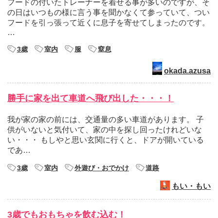
フードの付いたトレーナーを着せる事が多いのですが、そ
の日はいつもの様に言う事を聞かなくて参っていて、つい
フードを引っ張って近くに息子を寄せてしまったのです。
…
3歳
室内
服
窒息
okada.azusa
勝手に家を出て車道へ飛び出した・・・！
我が家の家の前には、交通量の多い車道があります。 子
供がいないと気付いて、家の中を探し回ったけれどいな
い・・・ もしやと思い玄関に行くと、ドアが開いている
であ…
3歳
室内
外遊び・おでかけ
道路
もい・もい
3歳でもおもちゃを飲む込む！