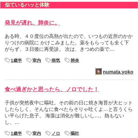
似ているハッと体験
発見が遅れ、肺炎に。
ある時、４０度位の高熱が出たので、いつもの近所のかか
りつけの病院に かけこみました。薬をもらっても全く下
がらず、３日後に再受診。 次は、きつめの薬で…
1歳半
室内
病気
肺炎
numata.yoko
食べ過ぎかと思ったら、ノロでした！
子供が突然夜中に嘔吐。その前の日に焼き海苔が大ヒット
したらしく、そんなに食べたらそりゃ吐くよ…と言うくら
い平らげた息子。 海藻は消化が難しいし…。熱もない
し、…
1歳半
室内
ノロ
嘔吐