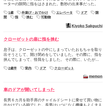
ーターの隙間に指をはさまれた。数秒の出来事だった。
1歳
外遊び・おでかけ
エレベータ
ドア
隙
間
指
挟む
可動物
Kiyoko Sakguchi
クローゼットの扉に指を挟む
息子は、クローゼットの中にしまっていたおもちゃを取り
出そうとして、開け閉めをしていました。その際に、指を
挟んでしまって、怪我をしました。 その際に、いたが…
2歳半
室内
ドア
クローゼット
memon
車のドアが開いてしまった
長男６カ月を助手席のチャイルドシートに乗せて買い物に
出かけている時でした。長男はいつになく機嫌もよく大人