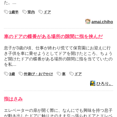
た。…
1歳半
室内
ドア
amai.chiho
車のドアの蝶番がある場所の隙間に指を挟んだ
息子が3歳の頃、仕事が終わり慌てて保育園にお迎えに行
き子供を車に乗せようとしてドアを開けたところ、ちょう
ど開けたドアの蝶番がある場所の隙間に指を当てていたの
を私…
3歳
外遊び・おでかけ
車
ドア
ひろり。
指はさみ
エレベーターの扉が開く際に、なんにでも興味を持つ息子
が動き出したドアに触りそのまま引っ張られドアとエレベ