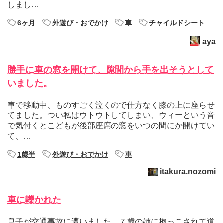
しまし…
6ヶ月
外遊び・おでかけ
車
チャイルドシート
aya
勝手に車の窓を開けて、隙間から手を出そうとして
いました。
車で移動中、ものすごく泣くので仕方なく膝の上に座らせ
てました。つい私はウトウトしてしまい、ウィーという音
で気付くとこどもが後部座席の窓をいつの間にか開けてい
て、…
1歳半
外遊び・おでかけ
車
itakura.nozomi
車に轢かれた
息子が交通事故に遭いました。７歳の姉に抱っこされて道