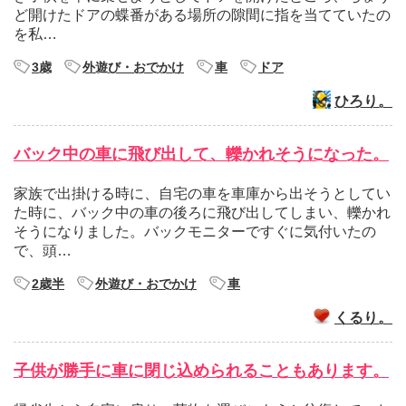
ど開けたドアの蝶番がある場所の隙間に指を当てていたの
を私…
3歳
外遊び・おでかけ
車
ドア
ひろり。
バック中の車に飛び出して、轢かれそうになった。
家族で出掛ける時に、自宅の車を車庫から出そうとしてい
た時に、バック中の車の後ろに飛び出してしまい、轢かれ
そうになりました。バックモニターですぐに気付いたの
で、頭…
2歳半
外遊び・おでかけ
車
くるり。
子供が勝手に車に閉じ込められることもあります。