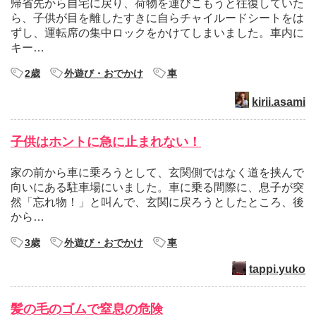
帰省先から自宅に戻り、荷物を運びこもうと往復していた
ら、子供が目を離したすきに自らチャイルードシートをは
ずし、運転席の集中ロックをかけてしまいました。車内に
キー…
2歳
外遊び・おでかけ
車
kirii.asami
子供はホントに急に止まれない！
家の前から車に乗ろうとして、玄関側ではなく道を挟んで
向いにある駐車場にいました。車に乗る間際に、息子が突
然「忘れ物！」と叫んで、玄関に戻ろうとしたところ、後
から…
3歳
外遊び・おでかけ
車
tappi.yuko
髪の毛のゴムで窒息の危険