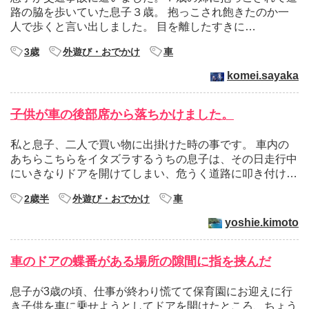
路の脇を歩いていた息子３歳。 抱っこされ飽きたのか一
人で歩くと言い出しました。 目を離したすきに…
3歳
外遊び・おでかけ
車
komei.sayaka
子供が車の後部席から落ちかけました。
私と息子、二人で買い物に出掛けた時の事です。 車内の
あちらこちらをイタズラするうちの息子は、その日走行中
にいきなりドアを開けてしまい、危うく道路に叩き付け…
2歳半
外遊び・おでかけ
車
yoshie.kimoto
車のドアの蝶番がある場所の隙間に指を挟んだ
息子が3歳の頃、仕事が終わり慌てて保育園にお迎えに行
き子供を車に乗せようとしてドアを開けたところ、ちょう