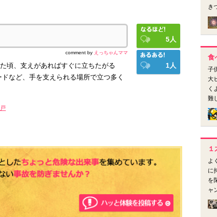
き
5
人
comment by
えっちゃんママ
食
た頃、支えがあればすぐに立ちたがる
1
人
子
ードなど、手を支えられる場所で立つ多く
大
く
難
戸
１
よ
に
を
ャ