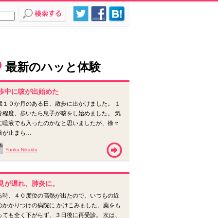
最新のハッと体験
歩中に咳が出始めた
歳１０か月のある日、散歩に出かけました。 １
分程度、歩いたら息子が咳をし始めました。 気
に唾液でも入ったのかなと思いましたが、徐々
咳が止まら…
Yunka.Nikaido
見が遅れ、肺炎に。
る時、４０度位の高熱が出たので、いつもの近
のかかりつけの病院に かけこみました。薬をも
っても全く下がらず、３日後に再受診。 次は、