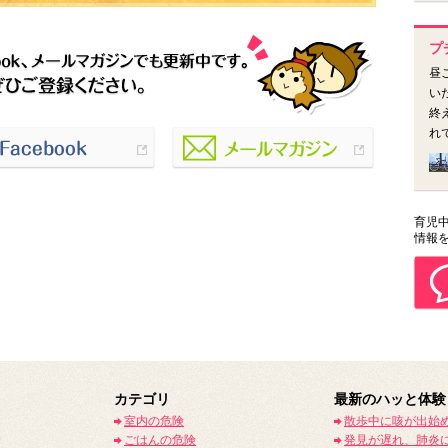
プ
昼
い
終
れ
育児中
情報
カテゴリ
最新のハッと体験
室内の危険
散歩中に咳が出始
ごはんの危険
発見が遅れ、肺炎