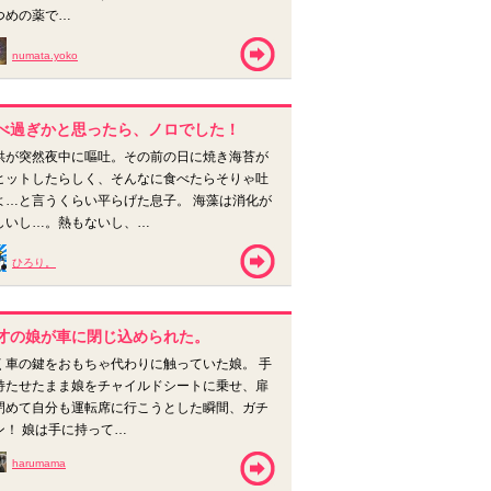
つめの薬で…
numata.yoko
べ過ぎかと思ったら、ノロでした！
供が突然夜中に嘔吐。その前の日に焼き海苔が
ヒットしたらしく、そんなに食べたらそりゃ吐
よ…と言うくらい平らげた息子。 海藻は消化が
しいし…。熱もないし、…
ひろり。
才の娘が車に閉じ込められた。
く車の鍵をおもちゃ代わりに触っていた娘。 手
持たせたまま娘をチャイルドシートに乗せ、扉
閉めて自分も運転席に行こうとした瞬間、ガチ
ン！ 娘は手に持って…
harumama