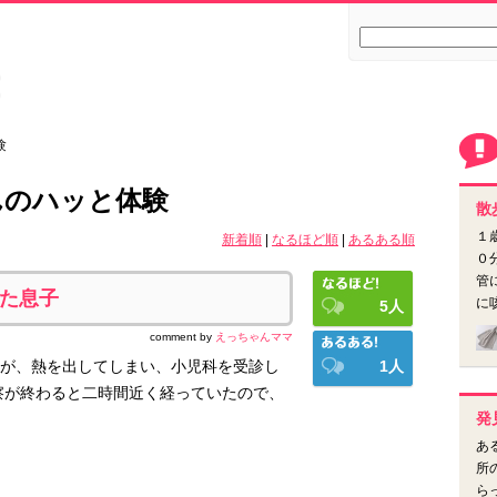
験
んのハッと体験
散
１
新着順
|
なるほど順
|
あるある順
０
管
た息子
に
5
人
comment by
えっちゃんママ
が、熱を出してしまい、小児科を受診し
1
人
察が終わると二時間近く経っていたので、
発
あ
所
ら