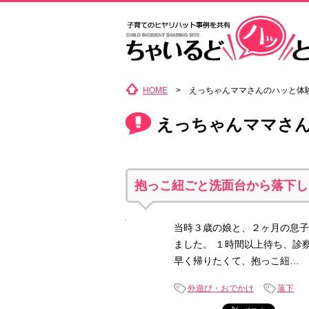
HOME
> えっちゃんママさんのハッと体
えっちゃんママさ
抱っこ紐ごと洗面台から落下し
当時３歳の娘と、２ヶ月の息子
ました。 １時間以上待ち、診
早く帰りたくて、抱っこ紐…
外遊び・おでかけ
落下