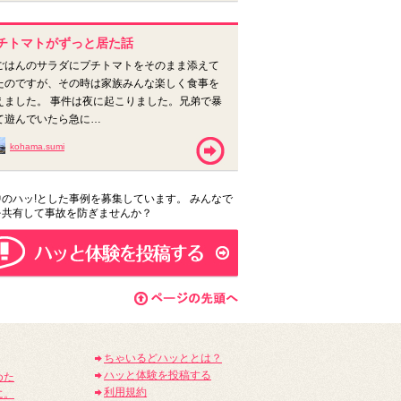
チトマトがずっと居た話
ごはんのサラダにプチトマトをそのまま添えて
たのですが、その時は家族みんな楽しく食事を
えました。 事件は夜に起こりました。兄弟で暴
て遊んでいたら急に…
kohama.sumi
のハッ!とした事例を募集しています。 みんなで
を共有して事故を防ぎませんか？
ちゃいるどハッととは？
ハッと体験を投稿する
めた
利用規約
に。